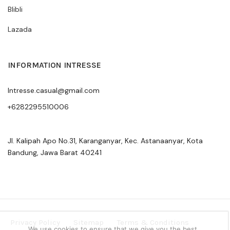
Blibli
Lazada
INFORMATION INTRESSE
Intresse.casual@gmail.com
+6282295510006
Jl. Kalipah Apo No.31, Karanganyar, Kec. Astanaanyar, Kota
Bandung, Jawa Barat 40241
Privacy Policy
Sitemap
Terms & Conditions
We use cookies to ensure that we give you the best