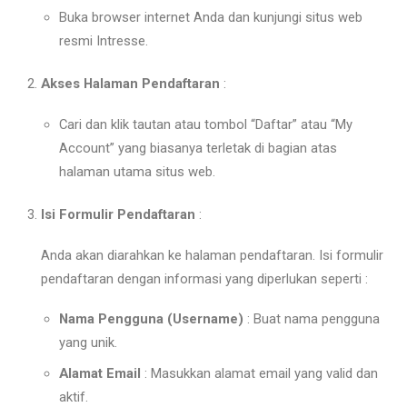
Buka browser internet Anda dan kunjungi situs web
resmi Intresse.
Akses Halaman Pendaftaran
:
Cari dan klik tautan atau tombol “Daftar” atau “My
Account” yang biasanya terletak di bagian atas
halaman utama situs web.
Isi Formulir Pendaftaran
:
Anda akan diarahkan ke halaman pendaftaran. Isi formulir
pendaftaran dengan informasi yang diperlukan seperti :
Nama Pengguna (Username)
: Buat nama pengguna
yang unik.
Alamat Email
: Masukkan alamat email yang valid dan
aktif.