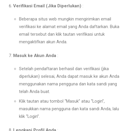
Verifikasi Email (Jika Diperlukan)
:
Beberapa situs web mungkin mengirimkan email
verifikasi ke alamat email yang Anda daftarkan. Buka
email tersebut dan klik tautan verifikasi untuk
mengaktifkan akun Anda.
Masuk ke Akun Anda
:
Setelah pendaftaran berhasil dan verifikasi (jika
diperlukan) selesai, Anda dapat masuk ke akun Anda
menggunakan nama pengguna dan kata sandi yang
telah Anda buat.
Klik tautan atau tombol “Masuk” atau “Login”,
masukkan nama pengguna dan kata sandi Anda, lalu
klik “Login”.
Lengkapi Profil Anda
: