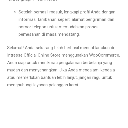
Setelah berhasil masuk, lengkapi profil Anda dengan
informasi tambahan seperti alamat pengiriman dan
nomor telepon untuk memudahkan proses
pemesanan di masa mendatang.
Selamat! Anda sekarang telah berhasil mendaftar akun di
Intresse Official Online Store menggunakan WooCommerce.
Anda siap untuk menikmati pengalaman berbelanja yang
mudah dan menyenangkan. Jika Anda mengalami kendala
atau memerlukan bantuan lebih lanjut, jangan ragu untuk
menghubungi layanan pelanggan kami.