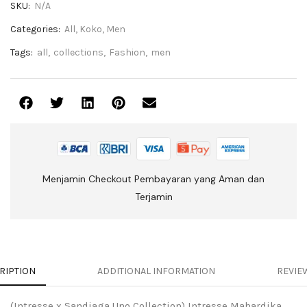
SKU:
N/A
Categories:
All
,
Koko
,
Men
Tags:
all
,
collections
,
Fashion
,
men
Menjamin Checkout Pembayaran yang Aman dan
Terjamin
RIPTION
ADDITIONAL INFORMATION
REVIEW
(Intresse x Sandiaga Uno Collection) Intresse Mahardika