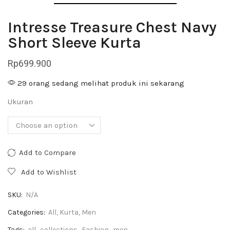
Intresse Treasure Chest Navy
Short Sleeve Kurta
Rp
699.900
29 orang sedang melihat produk ini sekarang
Ukuran
Add to Compare
Add to Wishlist
SKU:
N/A
Categories:
All
,
Kurta
,
Men
Tags:
all
,
collections
,
Fashion
,
men