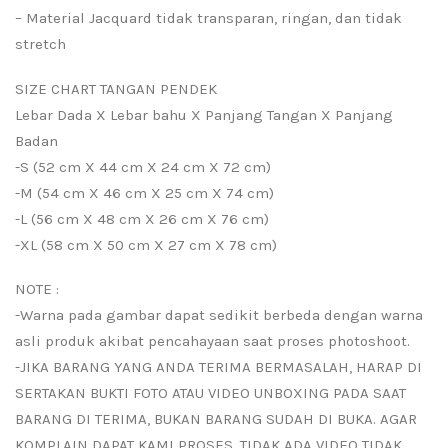
– Material Jacquard tidak transparan, ringan, dan tidak
stretch
SIZE CHART TANGAN PENDEK
Lebar Dada X Lebar bahu X Panjang Tangan X Panjang
Badan
-S (52 cm X 44 cm X 24 cm X 72 cm)
-M (54 cm X 46 cm X 25 cm X 74 cm)
-L (56 cm X 48 cm X 26 cm X 76 cm)
-XL (58 cm X 50 cm X 27 cm X 78 cm)
NOTE :
-Warna pada gambar dapat sedikit berbeda dengan warna
asli produk akibat pencahayaan saat proses photoshoot.
-JIKA BARANG YANG ANDA TERIMA BERMASALAH, HARAP DI
SERTAKAN BUKTI FOTO ATAU VIDEO UNBOXING PADA SAAT
BARANG DI TERIMA, BUKAN BARANG SUDAH DI BUKA. AGAR
KOMPLAIN DAPAT KAMI PROSES. TIDAK ADA VIDEO TIDAK