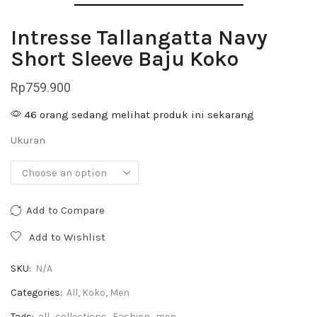
Intresse Tallangatta Navy
Short Sleeve Baju Koko
Rp
759.900
46 orang sedang melihat produk ini sekarang
Ukuran
Add to Compare
Add to Wishlist
SKU:
N/A
Categories:
All
,
Koko
,
Men
Tags:
all
,
collections
,
Fashion
,
men