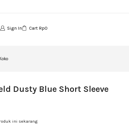
Sign In
Cart
Rp
0
 Koko
ield Dusty Blue Short Sleeve
roduk ini sekarang