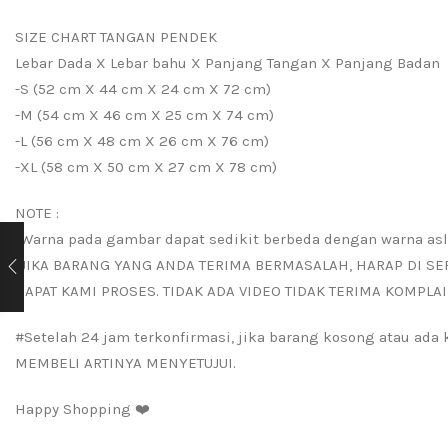
SIZE CHART TANGAN PENDEK
Lebar Dada X Lebar bahu X Panjang Tangan X Panjang Badan
-S (52 cm X 44 cm X 24 cm X 72 cm)
-M (54 cm X 46 cm X 25 cm X 74 cm)
-L (56 cm X 48 cm X 26 cm X 76 cm)
-XL (58 cm X 50 cm X 27 cm X 78 cm)
NOTE :
-Warna pada gambar dapat sedikit berbeda dengan warna asl
-JIKA BARANG YANG ANDA TERIMA BERMASALAH, HARAP DI SE
DAPAT KAMI PROSES. TIDAK ADA VIDEO TIDAK TERIMA KOMPLAI
#Setelah 24 jam terkonfirmasi, jika barang kosong atau ad
MEMBELI ARTINYA MENYETUJUI.
Happy Shopping ❤️