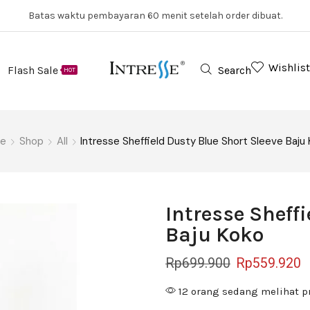
Batas waktu pembayaran 60 menit setelah order dibuat.
Wishlist
Flash Sale
Search
HOT
e
Shop
All
Intresse Sheffield Dusty Blue Short Sleeve Baju
Intresse Sheff
Baju Koko
Rp
699.900
Rp
559.920
12 orang sedang melihat p