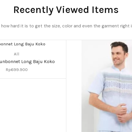
Recently Viewed Items
ow hard it is to get the size, color and even the garment right i
All
Sunbonnet Long Baju Koko
Rp
699.900