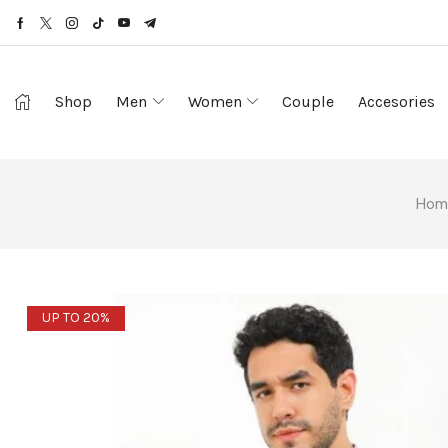
Shop
Men
Women
Couple
Accesories
Hom
UP TO 20%