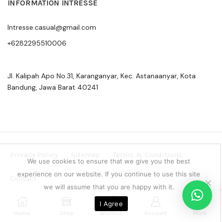
INFORMATION INTRESSE
Intresse.casual@gmail.com
+6282295510006
Jl. Kalipah Apo No.31, Karanganyar, Kec. Astanaanyar, Kota
Bandung, Jawa Barat 40241
Privacy Policy
Sitemap
Terms & Conditions
We use cookies to ensure that we give you the best
experience on our website. If you continue to use this site
Contact
we will assume that you are happy with it.
Copyright © 2024 Intresse Official Indonesia
0
I Agree
Home
Shop
Wishlist
Account
More