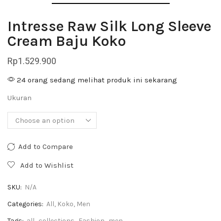
Intresse Raw Silk Long Sleeve
Cream Baju Koko
Rp
1.529.900
24 orang sedang melihat produk ini sekarang
Ukuran
Add to Compare
Add to Wishlist
SKU:
N/A
Categories:
All
,
Koko
,
Men
Tags:
all
,
collections
,
Fashion
,
men