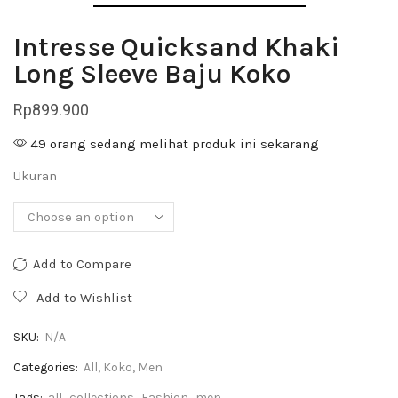
Intresse Quicksand Khaki
Long Sleeve Baju Koko
Rp
899.900
49 orang sedang melihat produk ini sekarang
Ukuran
Add to Compare
Add to Wishlist
SKU:
N/A
Categories:
All
,
Koko
,
Men
Tags:
all
,
collections
,
Fashion
,
men