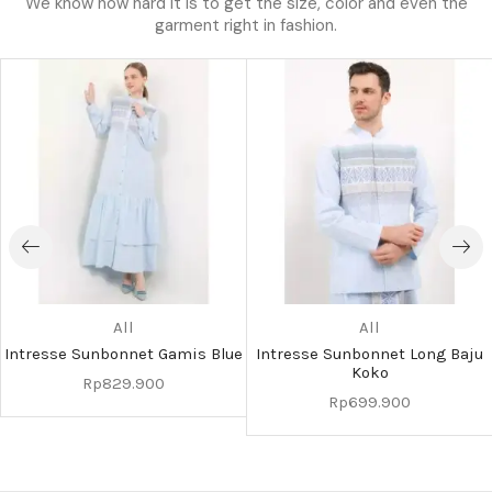
We know how hard it is to get the size, color and even the
garment right in fashion.
All
All
Intresse Sunbonnet Gamis Blue
Intresse Sunbonnet Long Baju
Koko
Rp
829.900
Rp
699.900