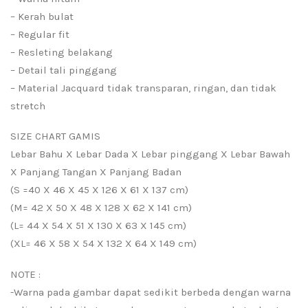
– Kerah bulat
– Regular fit
– Resleting belakang
– Detail tali pinggang
– Material Jacquard tidak transparan, ringan, dan tidak
stretch
SIZE CHART GAMIS
Lebar Bahu X Lebar Dada X Lebar pinggang X Lebar Bawah
X Panjang Tangan X Panjang Badan
(S =40 X 46 X 45 X 126 X 61 X 137 cm)
(M= 42 X 50 X 48 X 128 X 62 X 141 cm)
(L= 44 X 54 X 51 X 130 X 63 X 145 cm)
(XL= 46 X 58 X 54 X 132 X 64 X 149 cm)
NOTE :
-Warna pada gambar dapat sedikit berbeda dengan warna