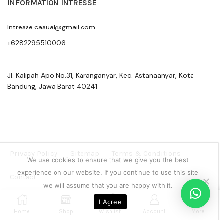
INFORMATION INTRESSE
Intresse.casual@gmail.com
+6282295510006
Jl. Kalipah Apo No.31, Karanganyar, Kec. Astanaanyar, Kota
Bandung, Jawa Barat 40241
Privacy Policy
Sitemap
Terms & Conditions
We use cookies to ensure that we give you the best
experience on our website. If you continue to use this site
Contact
we will assume that you are happy with it.
Copyright © 2024 Intresse Official Indonesia
0
I Agree
Home
Shop
Wishlist
Account
More