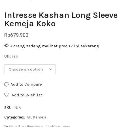
Intresse Kashan Long Sleeve
Kemeja Koko
Rp
679.900
8 orang sedang melihat produk ini sekarang
Ukuran
Add to Compare
Add to Wishlist
SKU:
N/A
Categories:
All
,
Kemeja
Tags:
all
,
collections
,
Fashion
,
men