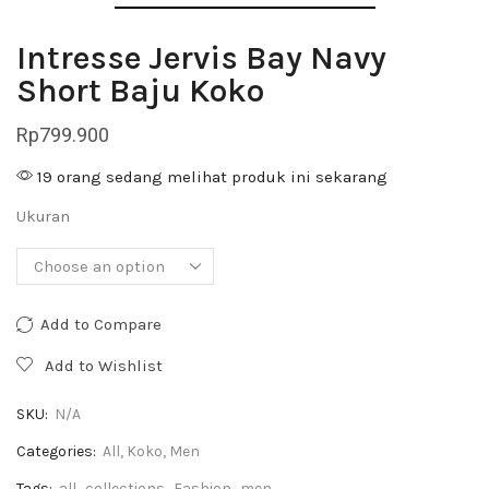
Intresse Jervis Bay Navy
Short Baju Koko
Rp
799.900
19 orang sedang melihat produk ini sekarang
Ukuran
Add to Compare
Add to Wishlist
SKU:
N/A
Categories:
All
,
Koko
,
Men
Tags:
all
,
collections
,
Fashion
,
men