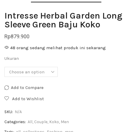
Intresse Herbal Garden Long
Sleeve Green Baju Koko
Rp
879.900
48 orang sedang melihat produk ini sekarang
Ukuran
Add to Compare
Add to Wishlist
SKU:
N/A
Categories:
All
,
Couple
,
Koko
,
Men
Tags:
all
,
collections
,
Fashion
,
men