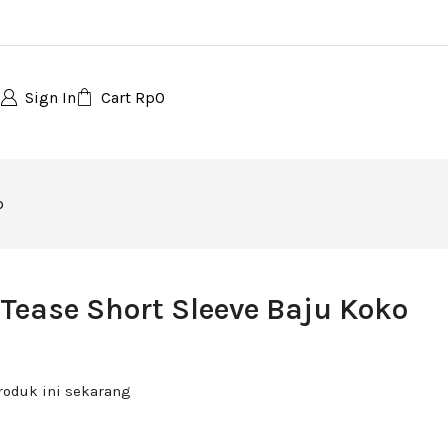
Sign In
Cart
Rp
0
o
 Tease Short Sleeve Baju Koko
roduk ini sekarang