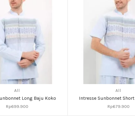
All
All
Sunbonnet Long Baju Koko
Intresse Sunbonnet Short
Rp
699.900
Rp
679.900