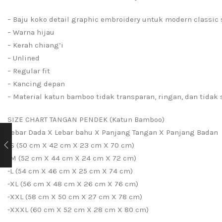
– Baju koko detail graphic embroidery untuk modern classic 
– Warna hijau
– Kerah chiang’i
– Unlined
– Regular fit
– Kancing depan
– Material katun bamboo tidak transparan, ringan, dan tidak 
SIZE CHART TANGAN PENDEK (Katun Bamboo)
Lebar Dada X Lebar bahu X Panjang Tangan X Panjang Badan
-S (50 cm X 42 cm X 23 cm X 70 cm)
-M (52 cm X 44 cm X 24 cm X 72 cm)
-L (54 cm X 46 cm X 25 cm X 74 cm)
-XL (56 cm X 48 cm X 26 cm X 76 cm)
-XXL (58 cm X 50 cm X 27 cm X 78 cm)
-XXXL (60 cm X 52 cm X 28 cm X 80 cm)