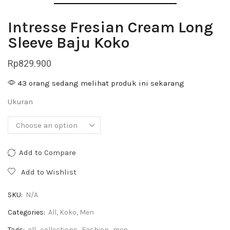
Intresse Fresian Cream Long
Sleeve Baju Koko
Rp
829.900
43 orang sedang melihat produk ini sekarang
Ukuran
Add to Compare
Add to Wishlist
SKU:
N/A
Categories:
All
,
Koko
,
Men
Tags:
all
,
collections
,
Fashion
,
men