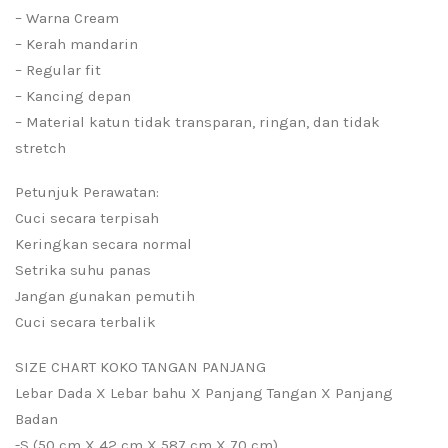
– Warna Cream
– Kerah mandarin
– Regular fit
– Kancing depan
– Material katun tidak transparan, ringan, dan tidak
stretch
Petunjuk Perawatan:
Cuci secara terpisah
Keringkan secara normal
Setrika suhu panas
Jangan gunakan pemutih
Cuci secara terbalik
SIZE CHART KOKO TANGAN PANJANG
Lebar Dada X Lebar bahu X Panjang Tangan X Panjang
Badan
-S (50 cm X 42 cm X 587 cm X 70 cm)