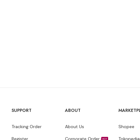
SUPPORT
ABOUT
MARKETP
Tracking Order
About Us
Shopee
Register
Corporate Order
Tokopedia
HOT