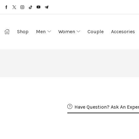
Shop
Men
Women
Couple
Accesories
Have Question? Ask An Exper