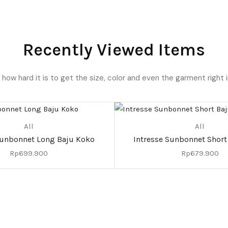
Recently Viewed Items
ow hard it is to get the size, color and even the garment right i
All
All
Sunbonnet Long Baju Koko
Intresse Sunbonnet Short
Rp
699.900
Rp
679.900