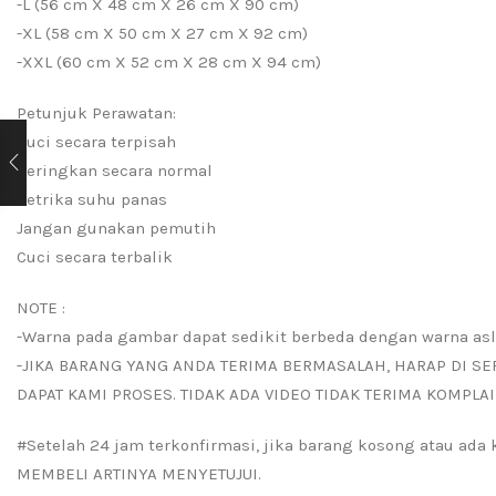
-L (56 cm X 48 cm X 26 cm X 90 cm)
-XL (58 cm X 50 cm X 27 cm X 92 cm)
-XXL (60 cm X 52 cm X 28 cm X 94 cm)
Petunjuk Perawatan:
Cuci secara terpisah
Keringkan secara normal
Setrika suhu panas
Jangan gunakan pemutih
Cuci secara terbalik
NOTE :
-Warna pada gambar dapat sedikit berbeda dengan warna asl
-JIKA BARANG YANG ANDA TERIMA BERMASALAH, HARAP DI SE
DAPAT KAMI PROSES. TIDAK ADA VIDEO TIDAK TERIMA KOMPLAI
#Setelah 24 jam terkonfirmasi, jika barang kosong atau ad
MEMBELI ARTINYA MENYETUJUI.