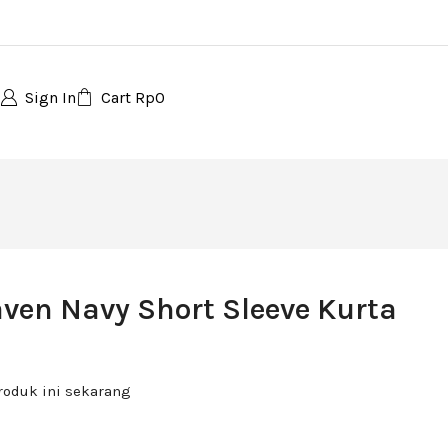
Sign In
Cart
Rp
0
aven Navy Short Sleeve Kurta
roduk ini sekarang