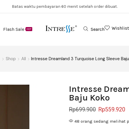
Batas waktu pembayaran 60 menit setelah order dibuat.
Wishlist
Flash Sale
Search
HOT
e
Shop
All
Intresse Dreamland 3 Turquoise Long Sleeve Baj
Intresse Dream
Baju Koko
Rp
699.900
Rp
559.920
48 orang sedang melihat p