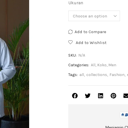
Ukuran
Add to Compare
Add to Wishlist
SKU:
N/A
Categories:
All
,
Koko
,
Men
Tags:
all
,
collections
,
Fashion
,
Menjamin C