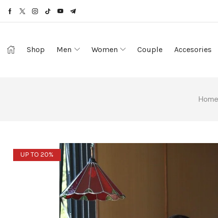
Shop
Men
Women
Couple
Accesories
Hom
UP TO 20%