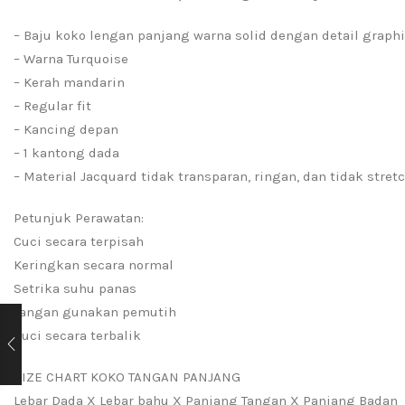
– Baju koko lengan panjang warna solid dengan detail graphi
– Warna Turquoise
– Kerah mandarin
– Regular fit
– Kancing depan
– 1 kantong dada
– Material Jacquard tidak transparan, ringan, dan tidak stret
Petunjuk Perawatan:
Cuci secara terpisah
Keringkan secara normal
Setrika suhu panas
Jangan gunakan pemutih
Cuci secara terbalik
SIZE CHART KOKO TANGAN PANJANG
Lebar Dada X Lebar bahu X Panjang Tangan X Panjang Badan