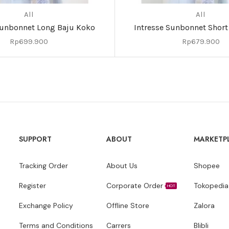
All
All
Sunbonnet Long Baju Koko
Intresse Sunbonnet Short
Rp
699.900
Rp
679.900
SUPPORT
ABOUT
MARKETP
Tracking Order
About Us
Shopee
Register
Corporate Order
Tokopedia
HOT
Exchange Policy
Offline Store
Zalora
Terms and Conditions
Carrers
Blibli