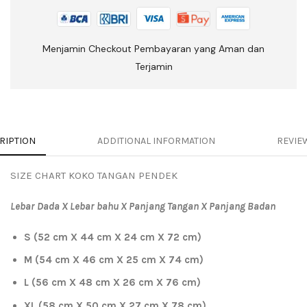
Menjamin Checkout Pembayaran yang Aman dan
Terjamin
RIPTION
ADDITIONAL INFORMATION
REVIEW
SIZE CHART KOKO TANGAN PENDEK
Lebar Dada X Lebar bahu X Panjang Tangan X Panjang Badan
S (52 cm X 44 cm X 24 cm X 72 cm)
M (54 cm X 46 cm X 25 cm X 74 cm)
L (56 cm X 48 cm X 26 cm X 76 cm)
XL (58 cm X 50 cm X 27 cm X 78 cm)