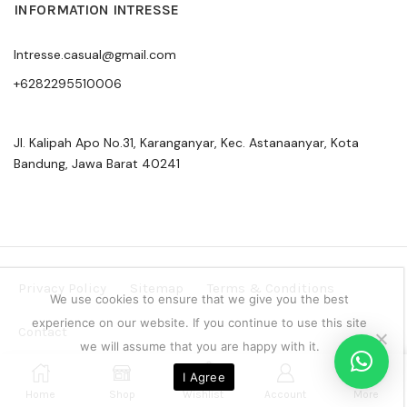
INFORMATION INTRESSE
Intresse.casual@gmail.com
+6282295510006
Jl. Kalipah Apo No.31, Karanganyar, Kec. Astanaanyar, Kota
Bandung, Jawa Barat 40241
Privacy Policy
Sitemap
Terms & Conditions
We use cookies to ensure that we give you the best
experience on our website. If you continue to use this site
Contact
we will assume that you are happy with it.
Copyright © 2024 Intresse Official Indonesia
0
I Agree
Home
Shop
Wishlist
Account
More