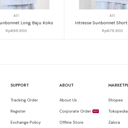
All
All
Sunbonnet Long Baju Koko
Intresse Sunbonnet Short
Rp
699.900
Rp
679.900
SUPPORT
ABOUT
MARKETP
Tracking Order
About Us
Shopee
Register
Corporate Order
Tokopedia
HOT
Exchange Policy
Offline Store
Zalora