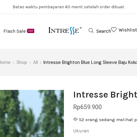
Batas waktu pembayaran 60 menit setelah order dibuat.
Wishlist
Flash Sale
Search
HOT
Home
Shop
All
Intresse Brighton Blue Long Sleeve Baju Kok
Intresse Brigh
Rp
659.900
52 orang sedang melihat p
Ukuran