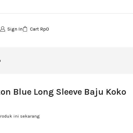
Sign In
Cart
Rp
0
o
ton Blue Long Sleeve Baju Koko
roduk ini sekarang