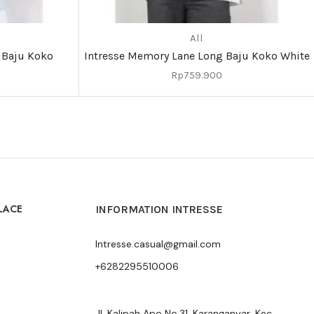
All
 Baju Koko
Intresse Memory Lane Long Baju Koko White
Rp
759.900
LACE
INFORMATION INTRESSE
Intresse.casual@gmail.com
+6282295510006
Jl. Kalipah Apo No.31, Karanganyar, Kec.