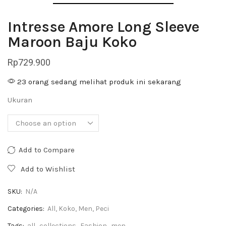
Intresse Amore Long Sleeve
Maroon Baju Koko
Rp
729.900
23 orang sedang melihat produk ini sekarang
Ukuran
Add to Compare
Add to Wishlist
SKU:
N/A
Categories:
All
,
Koko
,
Men
,
Peci
Tags:
all
,
collections
,
Fashion
,
men