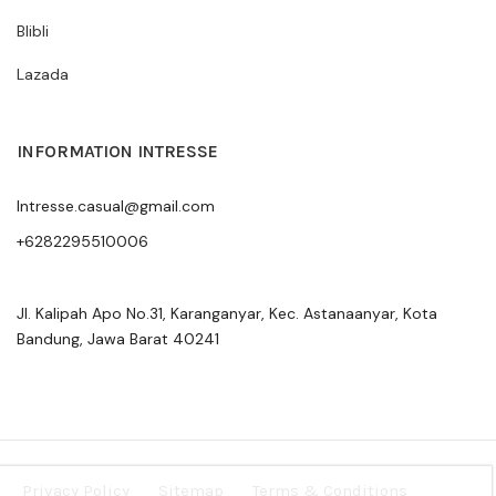
Blibli
Lazada
INFORMATION INTRESSE
Intresse.casual@gmail.com
+6282295510006
Jl. Kalipah Apo No.31, Karanganyar, Kec. Astanaanyar, Kota
Bandung, Jawa Barat 40241
Privacy Policy
Sitemap
Terms & Conditions