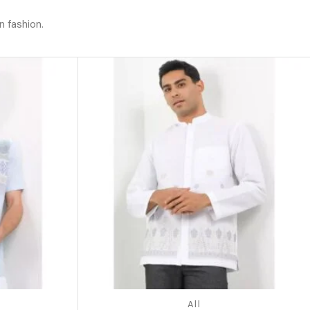
n fashion.
All