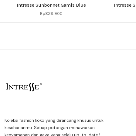
Intresse Sunbonnet Gamis Blue
Intresse 
Rp
829.900
Koleksi fashion koko yang dirancang khusus untuk
keseharianmu. Setiap potongan menawarkan
kenyamanan dan gaya yang selalu up-to-date !