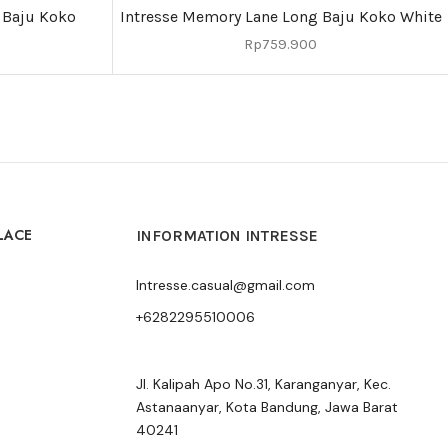
 Baju Koko
Intresse Memory Lane Long Baju Koko White
Rp
759.900
LACE
INFORMATION INTRESSE
Intresse.casual@gmail.com
+6282295510006
Jl. Kalipah Apo No.31, Karanganyar, Kec.
Astanaanyar, Kota Bandung, Jawa Barat
40241