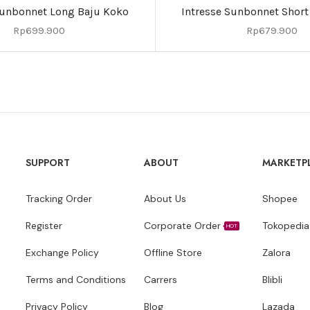
Sunbonnet Long Baju Koko
Intresse Sunbonnet Short
Rp
699.900
Rp
679.900
SUPPORT
ABOUT
MARKETP
Tracking Order
About Us
Shopee
Register
Corporate Order
Tokopedia
HOT
Exchange Policy
Offline Store
Zalora
Terms and Conditions
Carrers
Blibli
Privacy Policy
Blog
Lazada