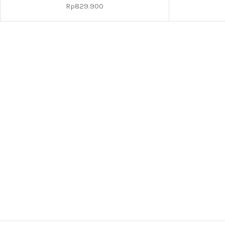
Rp
829.900