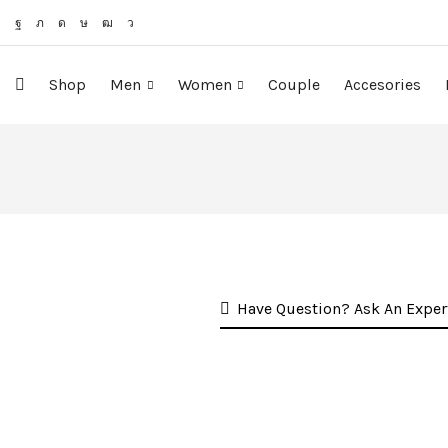
Shop
Men
Women
Couple
Accesories
Have Question? Ask An Exper