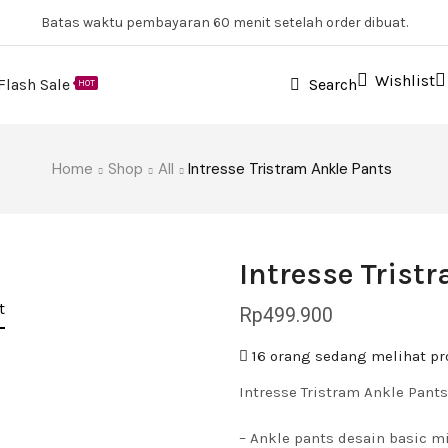
Batas waktu pembayaran 60 menit setelah order dibuat.
Wishlist
Flash Sale
Search
HOT
Home
Shop
All
Intresse Tristram Ankle Pants
Intresse Trist
t
Rp
499.900
16 orang sedang melihat pr
Intresse Tristram Ankle Pants
– Ankle pants desain basic m