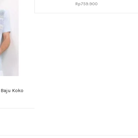
Rp
759.900
 Baju Koko