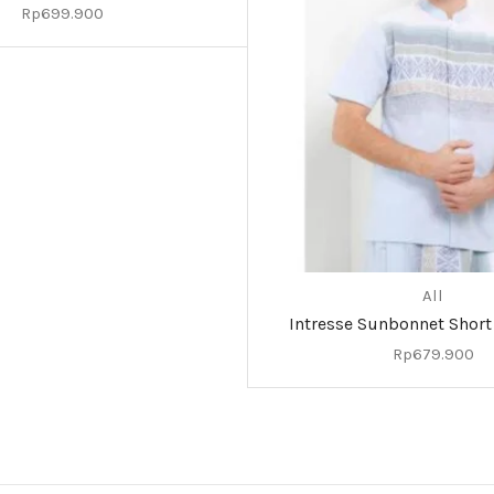
Rp
699.900
All
Intresse Sunbonnet Short
Rp
679.900