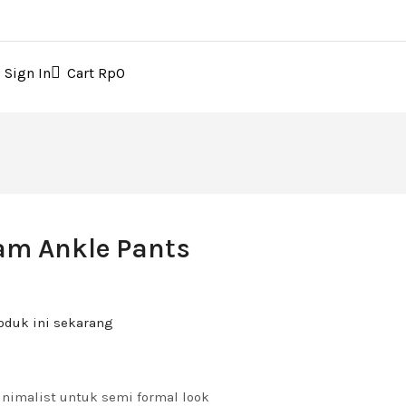
Sign In
Cart
Rp
0
ram Ankle Pants
oduk ini sekarang
inimalist untuk semi formal look