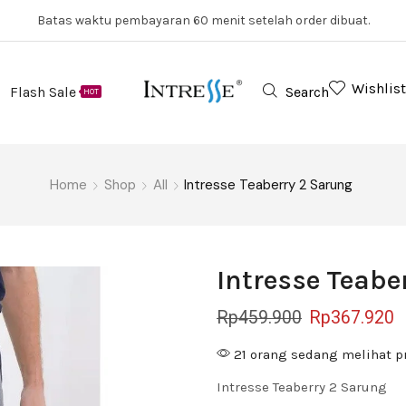
Batas waktu pembayaran 60 menit setelah order dibuat.
Wishlist
Flash Sale
Search
HOT
Home
Shop
All
Intresse Teaberry 2 Sarung
Intresse Teabe
Rp
459.900
Rp
367.920
21 orang sedang melihat p
Intresse Teaberry 2 Sarung