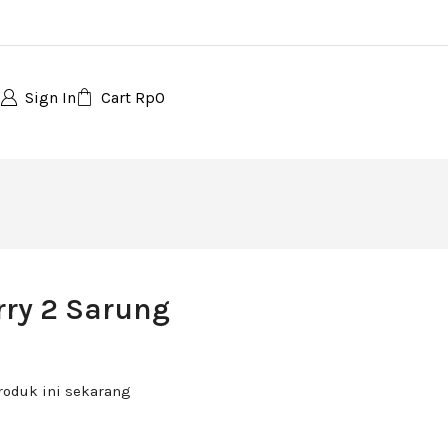
Sign In
Cart
Rp
0
rry 2 Sarung
roduk ini sekarang