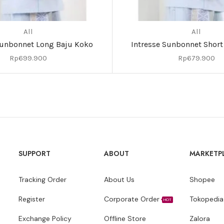
All
All
Sunbonnet Long Baju Koko
Intresse Sunbonnet Short
Rp
699.900
Rp
679.900
SUPPORT
ABOUT
MARKETP
Tracking Order
About Us
Shopee
Register
Corporate Order
Tokopedia
HOT
Exchange Policy
Offline Store
Zalora