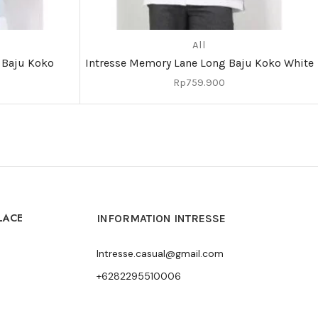
All
 Baju Koko
Intresse Memory Lane Long Baju Koko White
Rp
759.900
LACE
INFORMATION INTRESSE
Intresse.casual@gmail.com
+6282295510006