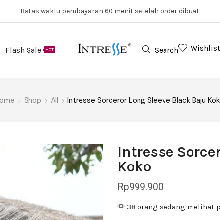
Batas waktu pembayaran 60 menit setelah order dibuat.
Wishlist
Flash Sale
Search
HOT
ome
Shop
All
Intresse Sorceror Long Sleeve Black Baju Ko
Intresse Sorce
Koko
Rp
999.900
38 orang sedang melihat p