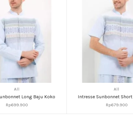
All
All
Sunbonnet Long Baju Koko
Intresse Sunbonnet Short
Rp
699.900
Rp
679.900