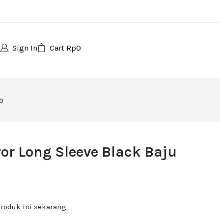
Sign In
Cart
Rp
0
ko
ror Long Sleeve Black Baju
roduk ini sekarang