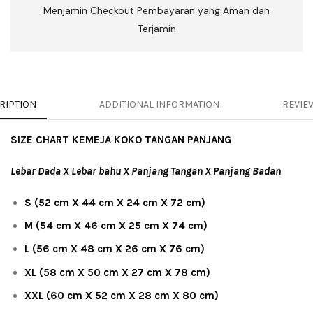
Menjamin Checkout Pembayaran yang Aman dan
Terjamin
RIPTION
ADDITIONAL INFORMATION
REVIEW
SIZE CHART KEMEJA KOKO TANGAN PANJANG
Lebar Dada X Lebar bahu X Panjang Tangan X Panjang Badan
S (52 cm X 44 cm X 24 cm X 72 cm)
M (54 cm X 46 cm X 25 cm X 74 cm)
L (56 cm X 48 cm X 26 cm X 76 cm)
XL (58 cm X 50 cm X 27 cm X 78 cm)
XXL (60 cm X 52 cm X 28 cm X 80 cm)