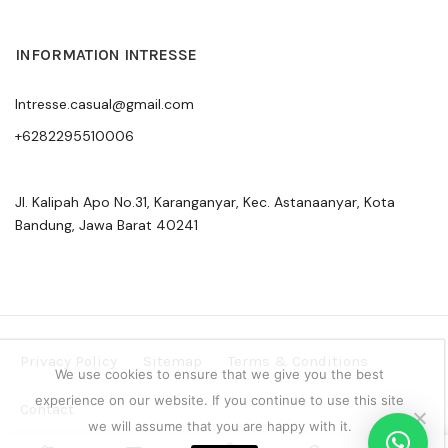
INFORMATION INTRESSE
Intresse.casual@gmail.com
+6282295510006
Jl. Kalipah Apo No.31, Karanganyar, Kec. Astanaanyar, Kota
Bandung, Jawa Barat 40241
Privacy Policy
Sitemap
Terms & Conditions
We use cookies to ensure that we give you the best
experience on our website. If you continue to use this site
Contact
we will assume that you are happy with it.
Copyright © 2024 Intresse Official Indonesia
0