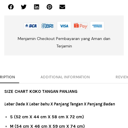
Menjamin Checkout Pembayaran yang Aman dan
Terjamin
RIPTION
ADDITIONAL INFORMATION
REVIEW
SIZE CHART KOKO TANGAN PANJANG
Lebar Dada X Lebar bahu X Panjang Tangan X Panjang Badan
S (52 cm X 44 cm X 58 cm X 72 cm)
M (54 cm X 46 cm X 59 cm X 74 cm)