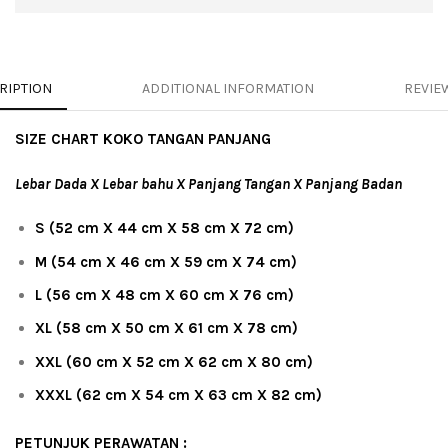
RIPTION
ADDITIONAL INFORMATION
REVIEW
SIZE CHART KOKO TANGAN PANJANG
Lebar Dada X Lebar bahu X Panjang Tangan X Panjang Badan
S (52 cm X 44 cm X 58 cm X 72 cm)
M (54 cm X 46 cm X 59 cm X 74 cm)
L (56 cm X 48 cm X 60 cm X 76 cm)
XL (58 cm X 50 cm X 61 cm X 78 cm)
XXL (60 cm X 52 cm X 62 cm X 80 cm)
XXXL (62 cm X 54 cm X 63 cm X 82 cm)
PETUNJUK PERAWATAN :