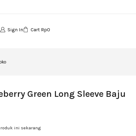
Sign In
Cart
Rp
0
oko
eberry Green Long Sleeve Baju
roduk ini sekarang