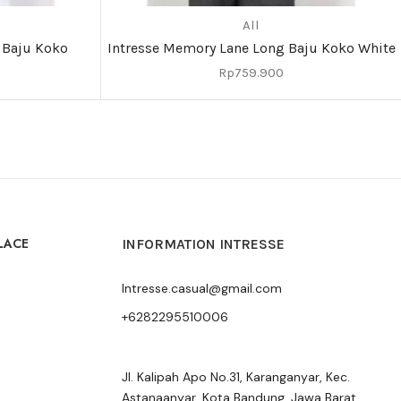
All
 Baju Koko
Intresse Memory Lane Long Baju Koko White
Rp
759.900
LACE
INFORMATION INTRESSE
Intresse.casual@gmail.com
+6282295510006
Jl. Kalipah Apo No.31, Karanganyar, Kec.
Astanaanyar, Kota Bandung, Jawa Barat