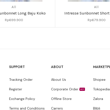
All
All
Sunbonnet Long Baju Koko
Intresse Sunbonnet Short
Rp
699.900
Rp
679.900
SUPPORT
ABOUT
MARKETP
Tracking Order
About Us
Shopee
Register
Corporate Order
Tokopedia
HOT
Exchange Policy
Offline Store
Zalora
Terms and Conditions
Carrers
Blibli