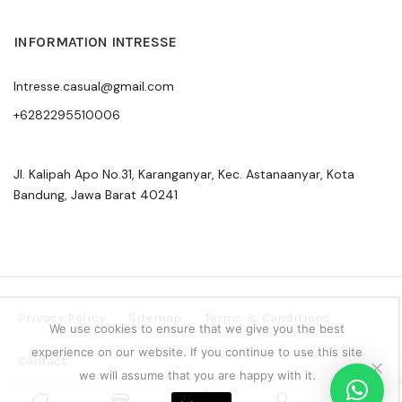
INFORMATION INTRESSE
Intresse.casual@gmail.com
+6282295510006
Jl. Kalipah Apo No.31, Karanganyar, Kec. Astanaanyar, Kota
Bandung, Jawa Barat 40241
Privacy Policy
Sitemap
Terms & Conditions
We use cookies to ensure that we give you the best
experience on our website. If you continue to use this site
Contact
we will assume that you are happy with it.
Copyright © 2024 Intresse Official Indonesia
0