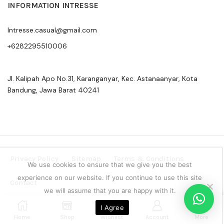
INFORMATION INTRESSE
Intresse.casual@gmail.com
+6282295510006
Jl. Kalipah Apo No.31, Karanganyar, Kec. Astanaanyar, Kota
Bandung, Jawa Barat 40241
Privacy Policy
Sitemap
Terms & Conditions
We use cookies to ensure that we give you the best
experience on our website. If you continue to use this site
Contact
we will assume that you are happy with it.
Copyright © 2024 Intresse Official Indonesia
0
I Agree
Home
Shop
Wishlist
Account
More