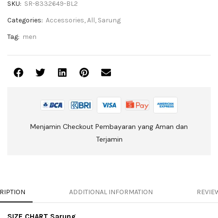
SKU:
SR-8332649-BL2
Categories:
Accessories
,
All
,
Sarung
Tag:
men
Menjamin Checkout Pembayaran yang Aman dan
Terjamin
RIPTION
ADDITIONAL INFORMATION
REVIEW
SIZE CHART Sarung