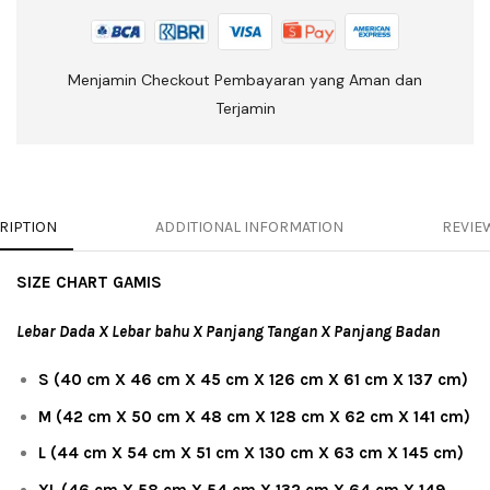
Menjamin Checkout Pembayaran yang Aman dan
Terjamin
RIPTION
ADDITIONAL INFORMATION
REVIEW
SIZE CHART GAMIS
Lebar Dada X Lebar bahu X Panjang Tangan X Panjang Badan
S (40 cm X 46 cm X 45 cm X 126 cm X 61 cm X 137 cm)
M (42 cm X 50 cm X 48 cm X 128 cm X 62 cm X 141 cm)
L (44 cm X 54 cm X 51 cm X 130 cm X 63 cm X 145 cm)
XL (46 cm X 58 cm X 54 cm X 132 cm X 64 cm X 149